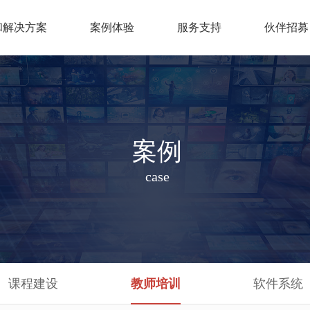
和解决方案
案例体验
服务支持
伙伴招募
平台(数字人微课)
混合式课程建设
视频制作
I平台
在线开放课程建设
课件制作
案例
教学平台
专业信息化建设
试系统
教学能力大赛
case
统
安全教育平台
课程建设
教师培训
软件系统