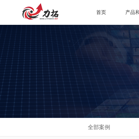
首页
产品
AI智课
力拓A
混合式
在线考
站群系
资源库
实验室
全部案例