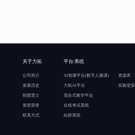
关于力拓
平台/系统
公司简介
AI智课平台(数字人微课)
资源库
发展历史
力拓AI平台
实验室安
招揽贤士
混合式教学平台
资质荣誉
在线考试系统
联系方式
站群系统