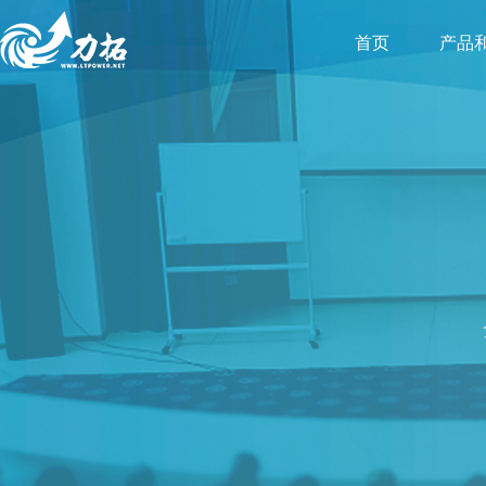
首页
产品
AI智
力拓A
混合
在线
站群
资源
实验