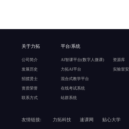
关于力拓
平台/系统
公司简介
AI智课平台(数字人微课)
资源库
发展历史
力拓AI平台
实验室安
招揽贤士
混合式教学平台
资质荣誉
在线考试系统
联系方式
站群系统
友情链接:
力拓科技
速课网
贴心大学