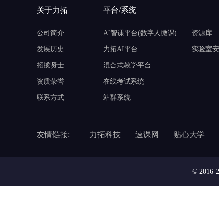
关于力拓
平台/系统
公司简介
AI智课平台(数字人微课)
资源库
发展历史
力拓AI平台
实验室安
招揽贤士
混合式教学平台
资质荣誉
在线考试系统
联系方式
站群系统
友情链接:
力拓科技
速课网
贴心大学
© 201